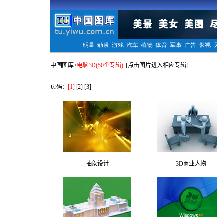
中国图库
>
电脑3D(50个专辑)
[点击图片进入相应专辑]
页码：
[1]
[2]
[3]
抽象设计
3D商业人物