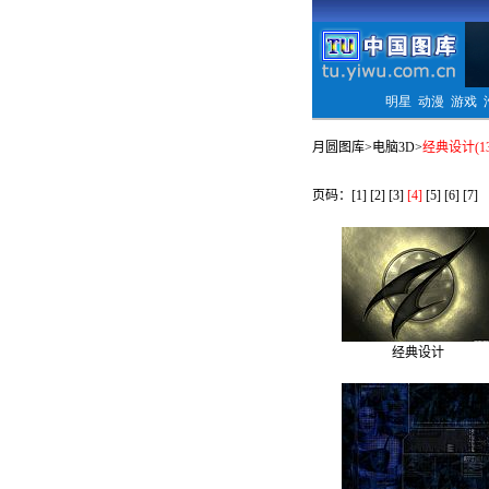
月圆图库
>
电脑3D
>
经典设计(13
页码：
[1]
[2]
[3]
[4]
[5]
[6]
[7]
经典设计