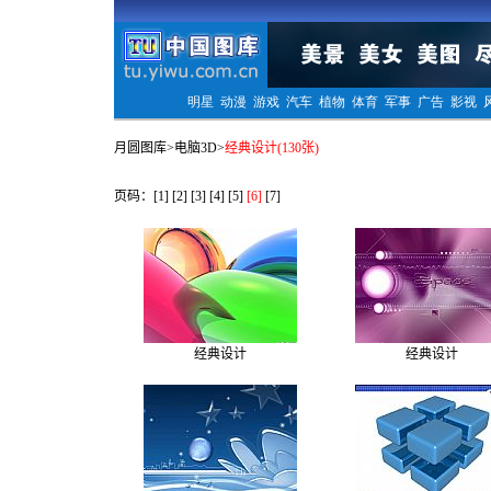
月圆图库
>
电脑3D
>
经典设计(130张)
页码：
[1]
[2]
[3]
[4]
[5]
[6]
[7]
经典设计
经典设计